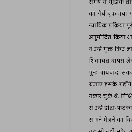
समय से मुझिक तोल्स
का धैर्य चुक गया 
न्यायिक प्रक्रिया प
अनुमोदित किया था
ने उन्हें मुक्त क
शिकायत वापस लेना
पुनः जायदाद, संकट
बजाए इसके उन्होंन
नकार चुके थे. निश्च
से उन्हें डांटा-फट
सामने भेजने का विच
वह सो नहीं सके. अप