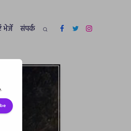
 भेजें
संपर्क
e.
ibe