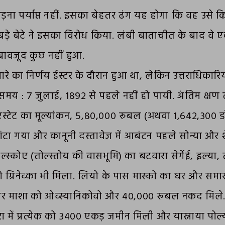
छोड़ना पर्याप्त नहीं. इसका बेहतर ढंग यह होगा कि वह उसे किसान
बड़े बेटे ने इसका विरोध किया. लंबी बाताचीत के बाद वे
 बावजूद कुछ नहीं हुआ.
टवारे का निर्णय ईस्टर के दौरान हुआ था, लेकिन उत्तराधिका
समय : ७ जुलाई, १८९२ से पहले नहीं हो पायी. अंतिम क्षण
ी एस्टेट का मूल्यांकन, ५,८०,००० रूबल (अथवा १,६४२,३०० 
ं बांटा गया और कानूनी दस्तावेज में आबंटन पहले सोन्या और
कोल्स्कोए (तोल्स्तोय की वासभूमि) का बटवारा सेर्गेई, इल्या,
ो ग्रिनेव्का भी मिला. लियो के पास मास्को का घर और समार
ा और माशा को ओव्स्यानिकोवो और ४०,००० रूबल नकद मिले. 
 में प्रत्येक को ३४०० एकड़ जमीन मिली और यास्नाया पोल्