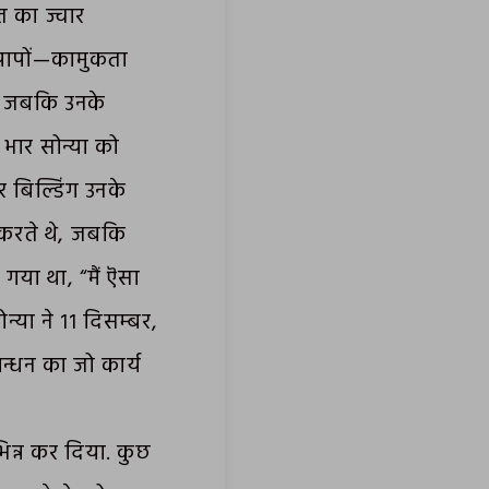
 का ज्वार
 पापों—कामुकता
था, जबकि उनके
 भार सोन्या को
 बिल्डिंग उनके
त करते थे, जबकि
गया था, “मैं ऎसा
्या ने ११ दिसम्बर,
रबन्धन का जो कार्य
िन्न कर दिया. कुछ