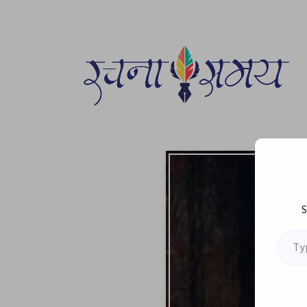
S
Type your email…