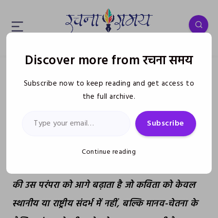
Discover more from रचना समय
वैश्विक चौखट पर पाँच ‘दरवाज़ा’: शून्य से
व
Subscribe now to keep reading and get access to
सृजन तक – रवि रंजन
the full archive.
May 22, 2026
Type your email…
Subscribe
रचना समय
‘
की इस प्रस्तुति में
“
वैश्विक चौखट पर
पाँच दरवाज़ा : शून्य से सृजन तक
”
शीर्षक वरिष्ठ
Continue reading
आलोचक प्रोफ़ेसर रवि रंजन का आलेख हिंदी आलोचना
की उस परंपरा को आगे बढ़ाता है जो कविता को केवल
स्थानीय या राष्ट्रीय संदर्भ में नहीं
,
बल्कि मानव-चेतना के