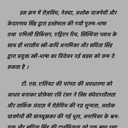
इस क्रम में रोज़विच
,
नेरुदा
,
अशोक वाजपेयी और
केदारनाथ सिंह द्वारा इस्तेमाल की गयी पुरुष-भाषा
तथा
एमिली डिकिंसन
,
एड्रिएन रिच
,
सिल्विया प्लाथ के
साथ ही भारतीय स्त्री-कवि अनामिका और सविता सिंह
द्वारा प्रयुक्त स्त्री-भाषा का विवेचन नई बहस को जन्म दे
सकता है
।
टी. एस. एलियट की परंपरा की अवधारणा को
आधार बनाकर
प्रोफ़ेसर रवि रंजन ने
जिस संवेदनशीलता
और तार्किक अंदाज़ में रोज़ेविच की नग्न शून्यता
,
अशोक
वाजपेयी की जानबूझकर की गई भूल
,
अनामिका के श्रम-
चक्र और सविता सिंह की दार्शनिकता को एक साथ रखा