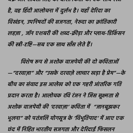
है
,
वह हिंदी आलोचना में दुर्लभ है। यहाँ देरिदा का
विखंडन
,
उपनिषदों की सजगता
,
नेरुदा का क्रांतिकारी
लहज़ा
,
जॉन एशबरी की शब्द-क्रीड़ा और प्लाथ-डिकिंसन
की स्त्री-दृष्टि
—
सब एक साथ साँस लेते हैं।
विशेष रूप से अशोक वाजपेयी की दो कविताओं
—“
दरवाज़ा
”
और
“
उसके दरवाज़े लाचार खड़ा है प्रेम
”—
के
बीच का संवाद इस आलेख को एक गहरी आंतरिक गति
प्रदान करता है। आलोचक रवि रंजन ने जिस सूक्ष्मता से
अशोक वाजपेयी की
‘
दरवाज़ा
‘
कविता में
“
जानबूझकर
भूलना
”
को पतंजलि योगसूत्र के
‘
विभूतिपाद
‘
में आए एक
छंद में निहित भारतीय सजगता और देरिदाई फिसलन