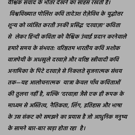
वैश्विक संवाद के भीतर देखने का साहस रखती है।
विश्वविख्यात पोलिश कवि तादेउश रोज़ेविच के युद्धोत्तर
शून्य को व्यंजित करती उनकी प्रसिद्ध
‘
दरवाज़ा
‘
कविता
से
लेकर हिन्दी कविता को वैश्विक उंचाई प्रदान करनेवाले
हमारे समय के संभवत: वरिष्ठतम
भारतीय कवि अशोक
वाजपेयी के अधखुले दरवाज़े और वरिष्ठ स्त्रीवादी कवि
अनामिका के पिटे दरवाज़े से निकलते सृजनात्मक संचय
तक
—
यह आलोचनात्मक
यात्रा केवल पाँच कविताओं
की तुलना नहीं है
,
बल्कि
‘
दरवाज़ा जैसे एक ही रूपक के
माध्यम से अस्तित्व
,
नैतिकता
,
लिंग
,
इतिहास और भाषा
के उस संकट को समझने का प्रयास है जो आधुनिक मनुष्य
के सामने बार-बार खड़ा होता रहा
है।